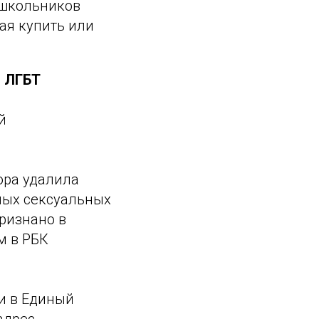
 школьников
лая купить или
й ЛГБТ
й
ора удалила
ных сексуальных
ризнано в
м в РБК
и в Единый
адрес