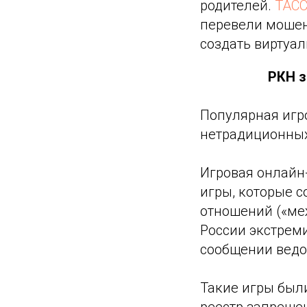
родителей.
ТАС
перевели мошенн
создать виртуал
РКН з
Популярная игр
нетрадиционных
Игровая онлайн
игры, которые 
отношений («ме
России экстреми
сообщении ведо
Такие игры был
реестр запреще