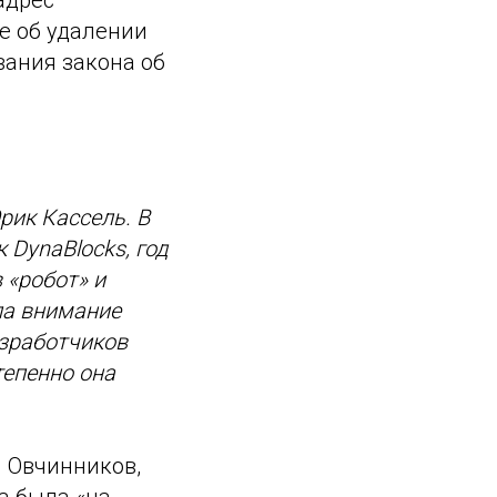
е об удалении
вания закона об
рик Кассель. В
 DynaBlocks, год
 «робот» и
кла внимание
азработчиков
тепенно она
 Овчинников,
а была «на