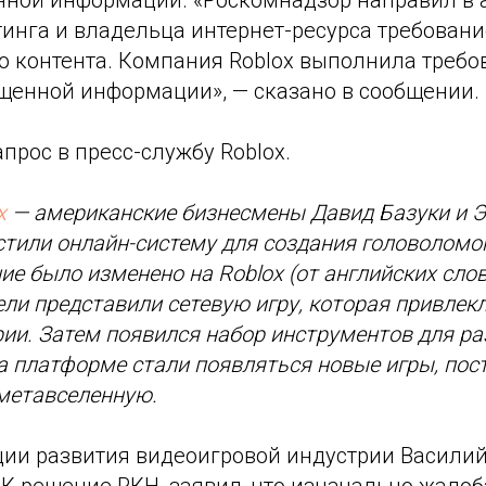
инга и владельца интернет-ресурса требовани
о контента. Компания Roblox выполнила требо
щенной информации», — сказано в сообщении.
прос в пресс-службу Roblox.
x
— американские бизнесмены Давид Базуки и Э
стили онлайн-систему для создания головоломок
ие было изменено на Roblox (от английских слов
тели представили сетевую игру, которая привле
ии. Затем появился набор инструментов для р
 на платформе стали появляться новые игры, пос
метавселенную.
ции развития видеоигровой индустрии Василий
К решение РКН, заявил, что изначально жалоб