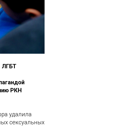
й ЛГБТ
опагандой
нию РКН
ора удалила
ных сексуальных