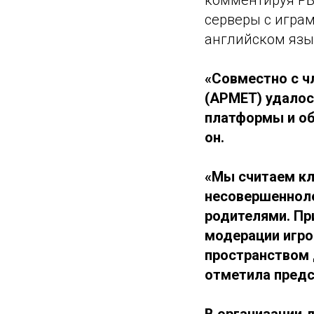
серверы с игра
английском язык
«Совместно с ч
(АРМЕТ) удалос
платформы и об
он.
«Мы считаем к
несовершенноле
родителями. Пр
модерации игро
пространством 
отметила пред
В организации д