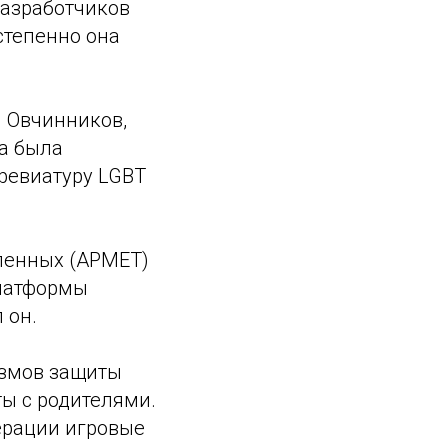
разработчиков
степенно она
 Овчинников,
а была
бревиатуру LGBT
ленных (АРМЕТ)
платформы
 он.
измов защиты
ы с родителями.
ерации игровые