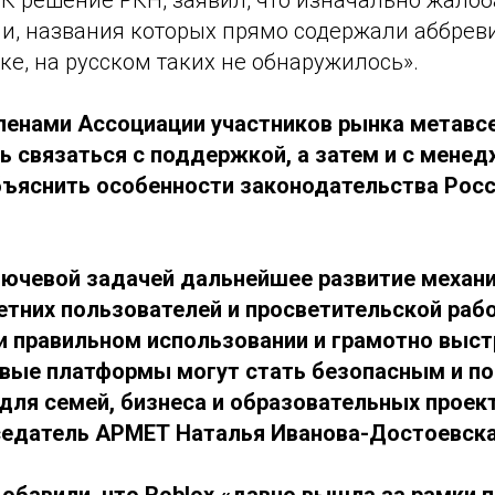
ми, названия которых прямо содержали аббрев
е, на русском таких не обнаружилось».
ленами Ассоциации участников рынка метавс
ь связаться с поддержкой, а затем и с мене
ъяснить особенности законодательства Росс
лючевой задачей дальнейшее развитие механ
тних пользователей и просветительской раб
и правильном использовании и грамотно выс
вые платформы могут стать безопасным и п
для семей, бизнеса и образовательных проект
седатель АРМЕТ Наталья Иванова-Достоевск
обавили, что Roblox «давно вышла за рамки п