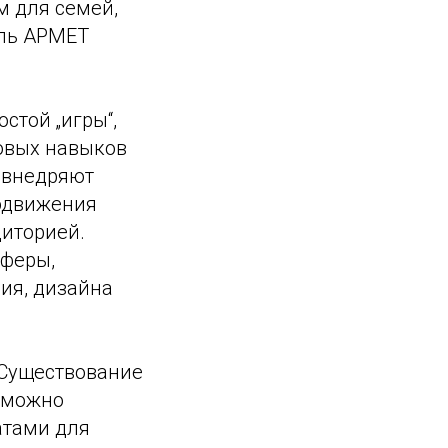
м для семей,
ель АРМЕТ
стой „игры“,
овых навыков
 внедряют
родвижения
диторией.
сферы,
ия, дизайна
 Существование
x можно
атами для