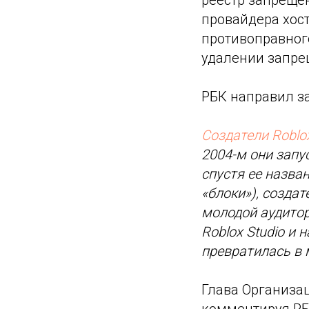
провайдера хост
противоправног
удалении запре
РБК направил за
Создатели Roblo
2004-м они запу
спустя ее назван
«блоки»), созда
молодой аудитор
Roblox Studio и
превратилась в 
Глава Организа
комментируя РБ