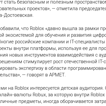
т стать безопасным и полезным пространство
зовательных проектов», — отметила председат
а-Достоевская.
обавили, что Roblox «давно вышла за рамки про
ой экосистемой для обучения и развития цифр
Многие российские компании и IT-специалисты
оекты внутри платформы, используя ее для п
ания новых инструментов взаимодействия с ау
решениям стимулирует рост отечественной IT-
ировать экспертизу в области программирован
льства», — говорят в АРМЕТ.
ми на Roblox интересуется детская аудитория.
нлайн-валюты Robux, за которую внутри Roblo
зличные предметы, иногда оборачивается затр