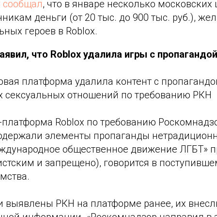
С
сообщал
, что в январе несколько московских
икам деньги (от 20 тыс. до 900 тыс. руб.), же
ьных героев в Roblox.
аявил, что Roblox удалила игры с пропагандо
овая платформа удалила контент с пропагандо
 сексуальных отношений по требованию РКН
-платформа Roblox по требованию Роскомнадз
содержали элементы пропаганды нетрадицион
ждународное общественное движение ЛГБТ» п
стским и запрещено), говорится в поступивше
мства.
и выявлены РКН на платформе ранее, их внесл
нной информации. «Роскомнадзор направил в 