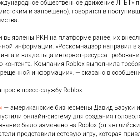
ждународное общественное движение ЛГБТ» 
мистским и запрещено), говорится в поступив
мства.
и выявлены РКН на платформе ранее, их внесл
нной информации. «Роскомнадзор направил в 
инга и владельца интернет-ресурса требовани
о контента. Компания Roblox выполнила требо
прещенной информации», — сказано в сообщени
прос в пресс-службу Roblox.
x
— американские бизнесмены Давид Базуки и
пустили онлайн-систему для создания головол
азвание было изменено на Roblox (от английски
датели представили сетевую игру, которая при