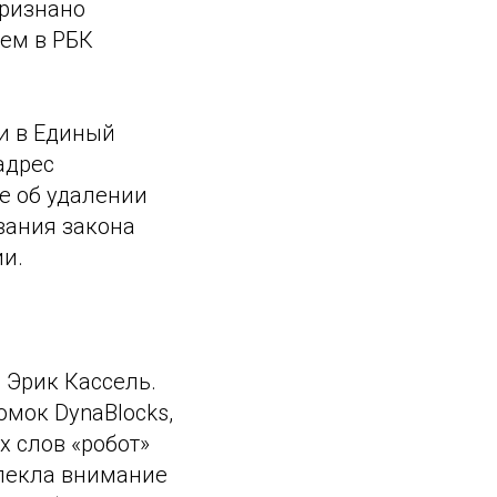
признано
шем в РБК
и в Единый
адрес
е об удалении
вания закона
и.
 Эрик Кассель.
омок DynaBlocks,
х слов «робот»
влекла внимание