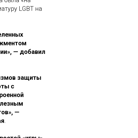
иатуру LGBT на
еленных
джментом
ии», — добавил
измов защиты
оты с
троенной
олезным
ов», —
ая
.
ростой «игры»,