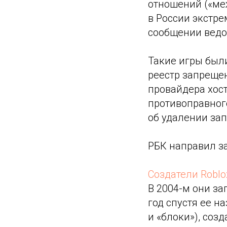
отношений («ме
в России экстре
сообщении ведо
Такие игры был
реестр запреще
провайдера хост
противоправног
об удалении за
РБК направил за
Создатели Roblo
В 2004-м они за
год спустя ее н
и «блоки»), соз